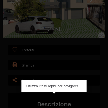
[
1
/
6
]
Preferiti
Stampa
Condividi
Utilizza i tasti rapidi per navigare!
Descrizione