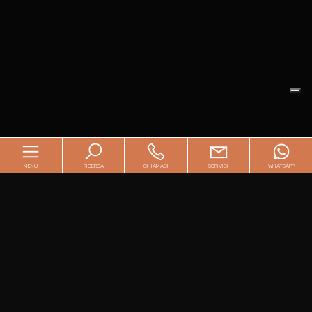
MENU
RICERCA
CHIAMACI
SCRIVICI
WHATSAPP
Chi siamo
Servizi