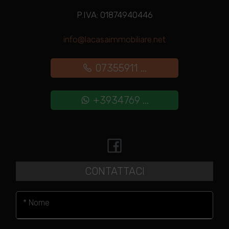
P.IVA: 01874940446
info@lacasaimmobiliare.net
07355911 ...
+3934769 ...
CONTATTACI
* Nome