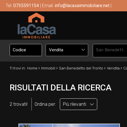
Tel:
0735591154
| Email:
info@lacasaimmobiliare.net
|
Vendita
San Benedetto del Tronto
›
›
›
›
Ti trovi in:
Home
Immobili
San Benedetto del Tronto
Vendita
Ca
RISULTATI DELLA RICERCA
2 trovati!
Ordina per:
Più rilevanti